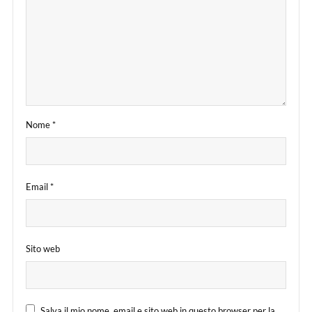
Nome
*
Email
*
Sito web
Salva il mio nome, email e sito web in questo browser per la