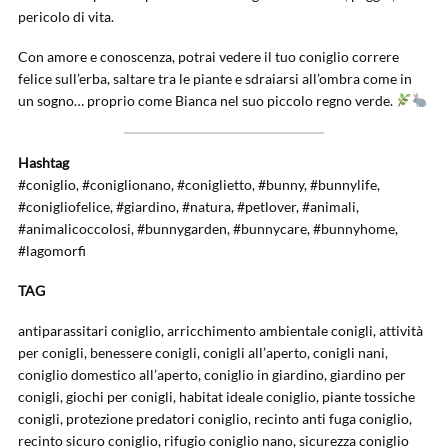
pericolo di vita.
Con amore e conoscenza, potrai vedere il tuo coniglio correre
felice sull’erba, saltare tra le piante e sdraiarsi all’ombra come in
un sogno… proprio come Bianca nel suo piccolo regno verde.
Hashtag
#coniglio, #coniglionano, #coniglietto, #bunny, #bunnylife,
#conigliofelice, #giardino, #natura, #petlover, #animali,
#animalicoccolosi, #bunnygarden, #bunnycare, #bunnyhome,
#lagomorfi
TAG
antiparassitari coniglio, arricchimento ambientale conigli, attività
per conigli, benessere conigli, conigli all’aperto, conigli nani,
coniglio domestico all’aperto, coniglio in giardino, giardino per
conigli, giochi per conigli, habitat ideale coniglio, piante tossiche
conigli, protezione predatori coniglio, recinto anti fuga coniglio,
recinto sicuro coniglio, rifugio coniglio nano, sicurezza coniglio