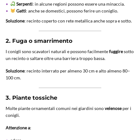
Serpenti
: in alcune regioni possono essere una minaccia.
Gatti
: anche se domestici, possono ferire un coniglio.
Soluzione
: recinto coperto con rete metallica anche sopra e sotto.
2.
Fuga o smarrimento
I conigli sono scavatori naturali e possono facilmente
fuggire
sotto
un recinto o saltare oltre una barriera troppo bassa.
Soluzione
: recinto interrato per almeno 30 cm e alto almeno 80–
100 cm.
3.
Piante tossiche
Molte piante ornamentali comuni nei giardini sono
velenose
per i
conigli.
Attenzione a
: