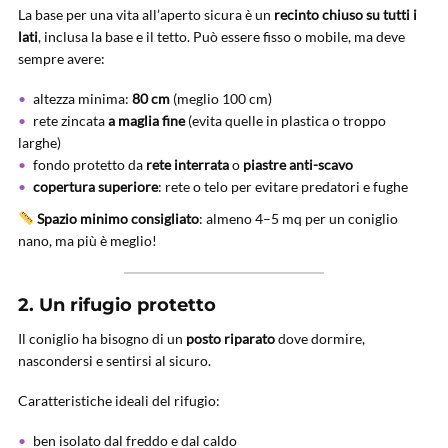
La base per una vita all’aperto sicura è un
recinto chiuso su tutti i
lati
, inclusa la base e il tetto. Può essere fisso o mobile, ma deve
sempre avere:
altezza minima:
80 cm
(meglio 100 cm)
rete zincata
a maglia fine
(evita quelle in plastica o troppo
larghe)
fondo protetto da
rete interrata
o
piastre anti-scavo
copertura superiore
: rete o telo per evitare predatori e fughe
Spazio minimo consigliato
: almeno 4–5 mq per un coniglio
nano, ma più è meglio!
2.
Un rifugio protetto
Il coniglio ha bisogno di un
posto riparato
dove dormire,
nascondersi e sentirsi al sicuro.
Caratteristiche ideali del rifugio:
ben isolato dal freddo e dal caldo