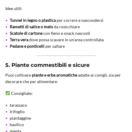
Idee utili:
Tunnel in legno o plastica
per correre e nascondersi
Rametti di salice o melo
da rosicchiare
Scatole di cartone
con fieno e snack nascosti
Terra vera
dove possa scavare in un’area controllata
Pedane e ponticelli
per saltare
5.
Piante commestibili e sicure
Puoi coltivare
piante e erbe aromatiche
adatte ai conigli, sia per
decorare che per alimentare:
Consigliate:
tarassaco
trifoglio
piantaggine
basilico
menta