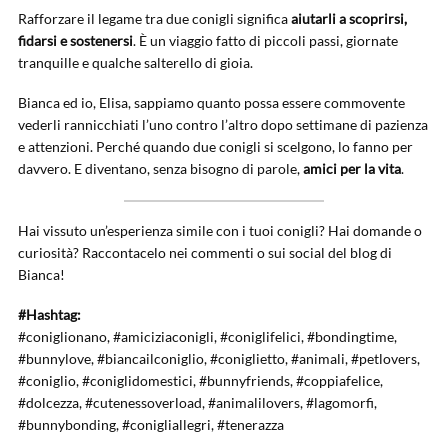
Rafforzare il legame tra due conigli significa
aiutarli a scoprirsi,
fidarsi e sostenersi
. È un viaggio fatto di piccoli passi, giornate
tranquille e qualche salterello di gioia.
Bianca ed io, Elisa, sappiamo quanto possa essere commovente
vederli rannicchiati l’uno contro l’altro dopo settimane di pazienza
e attenzioni. Perché quando due conigli si scelgono, lo fanno per
davvero. E diventano, senza bisogno di parole,
amici per la vita
.
Hai vissuto un’esperienza simile con i tuoi conigli? Hai domande o
curiosità? Raccontacelo nei commenti o sui social del blog di
Bianca!
#Hashtag:
#coniglionano, #amiciziaconigli, #coniglifelici, #bondingtime,
#bunnylove, #biancailconiglio, #coniglietto, #animali, #petlovers,
#coniglio, #coniglidomestici, #bunnyfriends, #coppiafelice,
#dolcezza, #cutenessoverload, #animalilovers, #lagomorfi,
#bunnybonding, #conigliallegri, #tenerazza