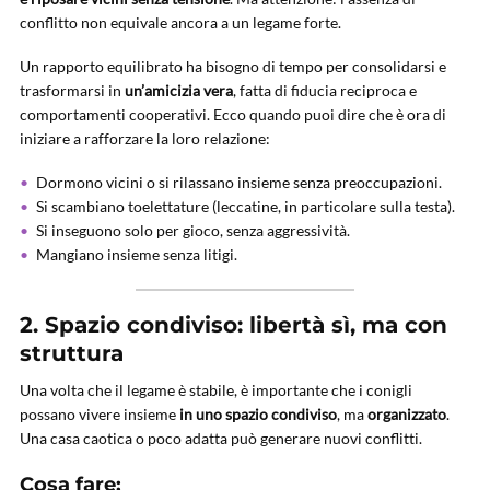
conflitto non equivale ancora a un legame forte.
Un rapporto equilibrato ha bisogno di tempo per consolidarsi e
trasformarsi in
un’amicizia vera
, fatta di fiducia reciproca e
comportamenti cooperativi. Ecco quando puoi dire che è ora di
iniziare a rafforzare la loro relazione:
Dormono vicini o si rilassano insieme senza preoccupazioni.
Si scambiano toelettature (leccatine, in particolare sulla testa).
Si inseguono solo per gioco, senza aggressività.
Mangiano insieme senza litigi.
2. Spazio condiviso: libertà sì, ma con
struttura
Una volta che il legame è stabile, è importante che i conigli
possano vivere insieme
in uno spazio condiviso
, ma
organizzato
.
Una casa caotica o poco adatta può generare nuovi conflitti.
Cosa fare: