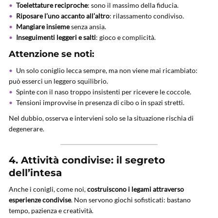
Toelettature reciproche
: sono il massimo della fiducia.
Riposare l’uno accanto all’altro
: rilassamento condiviso.
Mangiare insieme
senza ansia.
Inseguimenti leggeri e salti
: gioco e complicità.
Attenzione se noti:
Un solo coniglio lecca sempre, ma non viene mai ricambiato:
può esserci un leggero squilibrio.
Spinte con il naso troppo insistenti per ricevere le coccole.
Tensioni improvvise in presenza di cibo o in spazi stretti.
Nel dubbio, osserva e intervieni solo se la situazione rischia di
degenerare.
4. Attività condivise: il segreto
dell’intesa
Anche i conigli, come noi,
costruiscono i legami attraverso
esperienze condivise
. Non servono giochi sofisticati: bastano
tempo, pazienza e creatività.