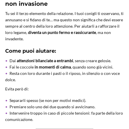
non invasione
Tu sei il terzo elemento della relazione. I tuoi conigli ti osservano, ti
annusano e si fidano di te… ma questo non significa che devi essere
sempre al centro della loro attenzione. Per aiutarli a rafforzare il
loro legame,
diventa un punto fermo e rassicurante
, ma non
invadente.
Come puoi aiutare:
Dai
attenzioni bilanciate a entrambi
, senza creare gelosie.
Fai le coccole
in momenti di calma
, quando sono già vicini.
Resta con loro durante i pasti o il riposo, in silenzio o con voce
dolce.
Evita però di:
Separarli spesso (se non per motivi medici).
Premiare solo uno dei due quando si avvicinano.
Intervenire troppo in caso di piccole tensioni: fa parte della loro
comunicazione.