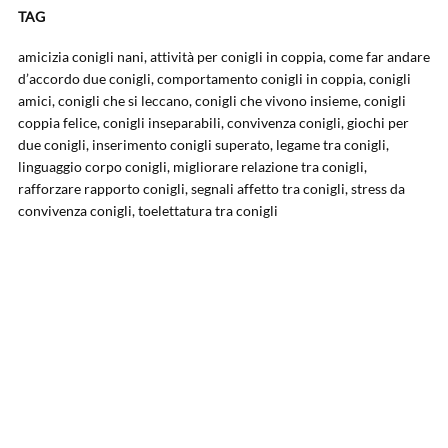
TAG
amicizia conigli nani, attività per conigli in coppia, come far andare
d’accordo due conigli, comportamento conigli in coppia, conigli
amici, conigli che si leccano, conigli che vivono insieme, conigli
coppia felice, conigli inseparabili, convivenza conigli, giochi per
due conigli, inserimento conigli superato, legame tra conigli,
linguaggio corpo conigli, migliorare relazione tra conigli,
rafforzare rapporto conigli, segnali affetto tra conigli, stress da
convivenza conigli, toelettatura tra conigli