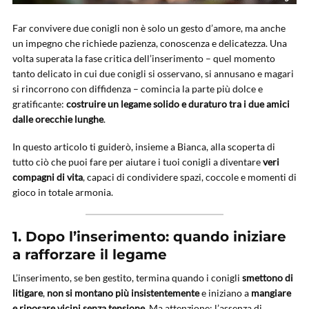
Far convivere due conigli non è solo un gesto d’amore, ma anche
un impegno che richiede pazienza, conoscenza e delicatezza. Una
volta superata la fase critica dell’inserimento – quel momento
tanto delicato in cui due conigli si osservano, si annusano e magari
si rincorrono con diffidenza – comincia la parte più dolce e
gratificante:
costruire un legame solido e duraturo tra i due amici
dalle orecchie lunghe
.
In questo articolo ti guiderò, insieme a Bianca, alla scoperta di
tutto ciò che puoi fare per aiutare i tuoi conigli a diventare
veri
compagni di vita
, capaci di condividere spazi, coccole e momenti di
gioco in totale armonia.
1. Dopo l’inserimento: quando iniziare
a rafforzare il legame
L’inserimento, se ben gestito, termina quando i conigli
smettono di
litigare
,
non si montano più insistentemente
e iniziano a
mangiare
e riposare vicini senza tensione
. Ma attenzione: l’assenza di