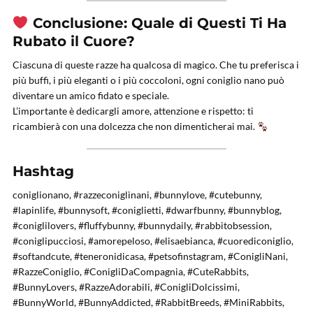
Conclusione: Quale di Questi Ti Ha
Rubato il Cuore?
Ciascuna di queste razze ha qualcosa di magico. Che tu preferisca i
più buffi, i più eleganti o i più coccoloni, ogni coniglio nano può
diventare un amico fidato e speciale.
L’importante è dedicargli amore, attenzione e rispetto: ti
ricambierà con una dolcezza che non dimenticherai mai.
Hashtag
coniglionano, #razzeconiglinani, #bunnylove, #cutebunny,
#lapinlife, #bunnysoft, #coniglietti, #dwarfbunny, #bunnyblog,
#coniglilovers, #fluffybunny, #bunnydaily, #rabbitobsession,
#coniglipucciosi, #amorepeloso, #elisaebianca, #cuorediconiglio,
#softandcute, #teneronidicasa, #petsofinstagram, #ConigliNani,
#RazzeConiglio, #ConigliDaCompagnia, #CuteRabbits,
#BunnyLovers, #RazzeAdorabili, #ConigliDolcissimi,
#BunnyWorld, #BunnyAddicted, #RabbitBreeds, #MiniRabbits,