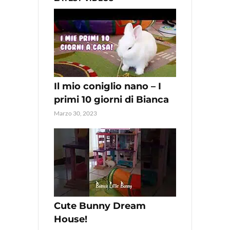
Il mio coniglio nano – I
primi 10 giorni di Bianca
Marzo 30, 2023
Cute Bunny Dream
House!