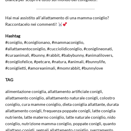
Hai mai assistito all’allattamento di una mamma coniglio?
Raccontacelo nei commenti!
Hashtag
#coniglio, #coniglionano, #mammaconiglio,
#allattamentoconiglio, #cucciolidiconiglio, #coniglineonati,
#curaanimali, #bunny, #rabbit, #babybunny, #animalilovers,
#conigliofelice, #petcare, #natura, #animali, #bunnylife,
#coniglietti, #amoreanimali, #momrabbit, #bunnylove
TAG
alimentazione coniglia, allattamento artificiale conigli,
allattamento coniglio, allattamento naturale conigli, colostro
coniglio, cura mamme coniglio, dieta coniglia allattante, durata
allattamento conigli, frequenza poppate conigli, latte coniglia
nutriente, latte materno coniglio, latte naturale coniglio, nido
coniglio, nutrizione mamma coniglio, poppate conigli, quanto
allattano conigli, segnali allattamento coniglio, svezzamento