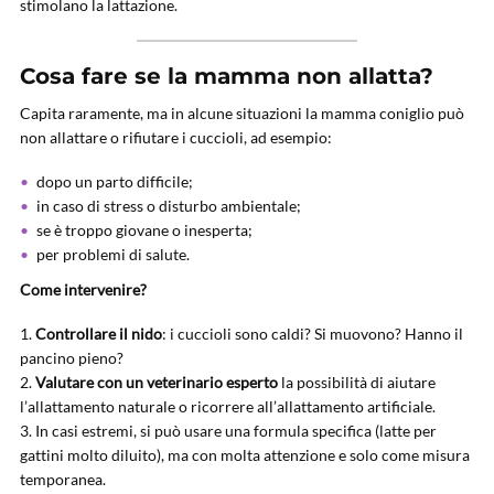
stimolano la lattazione.
Cosa fare se la mamma non allatta?
Capita raramente, ma in alcune situazioni la mamma coniglio può
non allattare o rifiutare i cuccioli, ad esempio:
dopo un parto difficile;
in caso di stress o disturbo ambientale;
se è troppo giovane o inesperta;
per problemi di salute.
Come intervenire?
Controllare il nido
: i cuccioli sono caldi? Si muovono? Hanno il
pancino pieno?
Valutare con un veterinario esperto
la possibilità di aiutare
l’allattamento naturale o ricorrere all’allattamento artificiale.
In casi estremi, si può usare una formula specifica (latte per
gattini molto diluito), ma con molta attenzione e solo come misura
temporanea.