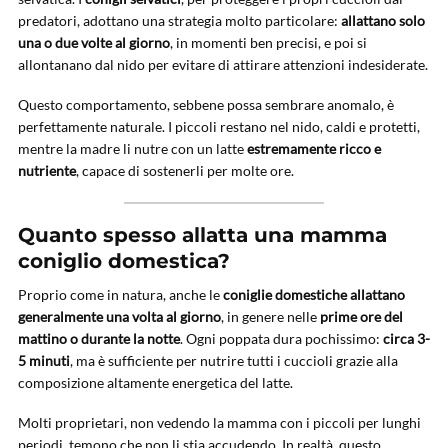
predatori, adottano una strategia molto particolare:
allattano solo
una o due volte al giorno
, in momenti ben precisi, e poi si
allontanano dal nido per evitare di attirare attenzioni indesiderate.
Questo comportamento, sebbene possa sembrare anomalo, è
perfettamente naturale. I piccoli restano nel nido, caldi e protetti,
mentre la madre li nutre con un latte
estremamente ricco e
nutriente
, capace di sostenerli per molte ore.
Quanto spesso allatta una mamma
coniglio domestica?
Proprio come in natura, anche le
coniglie domestiche allattano
generalmente una volta al giorno
, in genere nelle
prime ore del
mattino o durante la notte
. Ogni poppata dura pochissimo:
circa 3-
5 minuti
, ma è sufficiente per nutrire tutti i cuccioli grazie alla
composizione altamente energetica del latte.
Molti proprietari, non vedendo la mamma con i piccoli per lunghi
periodi, temono che non li stia accudendo. In realtà, questo