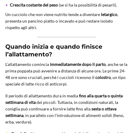
Crescita costante del peso
(se si ha la possibilità di pesarli).
Un cucciolo che non viene nutrito tende a diventare
letargico
,
presenta un pancino piatto o incavato e può restare isolato
rispetto agli altri.
Quando inizia e quando finisce
l’allattamento?
L’allattamento comincia
immediatamente dopo il parto
, anche se la
prima poppata può avvenire a distanza di alcune ore. Le prime 24-
48 ore sono cruciali, perché i cuccioli ricevono il
colostro
, un tipo
speciale di latte ricco di anticorpi.
Il periodo di allattamento dura in media
fino alla quarta o quinta
settimana di vita
dei piccoli. Tuttavia, in condizioni naturali, la
coniglia può continuare a fornire latte fino alla
sesta o ottava
settimana
, in parallelo con l’introduzione di alimenti solidi (fieno,
erba, verdure).