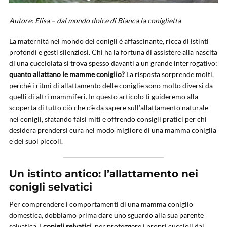
Autore: Elisa – dal mondo dolce di Bianca la coniglietta
La maternità nel mondo dei conigli è affascinante, ricca di istinti
profondi e gesti silenziosi. Chi ha la fortuna di assistere alla nascita
di una cucciolata si trova spesso davanti a un grande interrogativo:
quanto allattano le mamme coniglio?
La risposta sorprende molti,
perché i ritmi di allattamento delle coniglie sono molto diversi da
quelli di altri mammiferi. In questo articolo ti guideremo alla
scoperta di tutto ciò che c’è da sapere sull’allattamento naturale
nei conigli, sfatando falsi miti e offrendo consigli pratici per chi
desidera prendersi cura nel modo migliore di una mamma coniglia
e dei suoi piccoli.
Un istinto antico: l’allattamento nei
conigli selvatici
Per comprendere i comportamenti di una mamma coniglio
domestica, dobbiamo prima dare uno sguardo alla sua parente
selvatica. I
conigli selvatici
, per proteggere i propri cuccioli dai