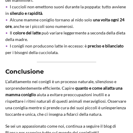
dei mammiferi.
I cuccioli non emettono suoni durante la poppata: tutto avviene
in
silenzio e rapidità
.
Alcune mamme coniglio tornano al nido solo
una volta ogni 24
ore
, anche se i piccoli sono numerosi.
Il
colore del latte
può variare leggermente a seconda della dieta
della madre.
I conigli non producono latte in eccesso: è
preciso e bilanciato
per i bisogni della cucciolata.
Conclusione
L’allattamento nei conigli è un processo naturale, silenzioso e
sorprendentemente efficiente. Capire
quanto e come allatta una
mamma coniglio
aiuta a evitare preoccupazioni inutili e a
rispettare i ritmi naturali di questi animali meravigliosi. Osservare
una coniglia mentre si prende cura dei suoi piccoli è un’esperienza
toccante e unica, che ci insegna a fidarci della natura.
Se sei un appassionato come noi, continua a seguire il blog di
Bianca per scoprire tutto sul mondo dei coniglietti!