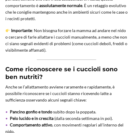
comportamento è
assolutamente normale
. È un retaggio evolutivo
che le coniglie mantengono anche in ambienti sicuri come le case o
i recinti protetti.
Importante
: Non bisogna forzare la mamma ad andare nel nido
o cercare di farle allattare i cuccioli manualmente, a meno che non
ci siano segnali evidenti di problemi (come cuccioli deboli, freddi o
visibilmente affamati).
Come riconoscere se i cuccioli sono
ben nutriti?
Anche se l’allattamento avviene raramente e rapidamente, è
possibile riconoscere se i cuccioli stanno ricevendo latte a
sufficienza osservando alcuni segnali chiave:
Pancino gonfio e tondo
subito dopo la poppata.
Pelo lucido e in crescita
(dalla seconda settimana in poi).
Comportamento attivo
, con movimenti regolari all’interno del
nido.