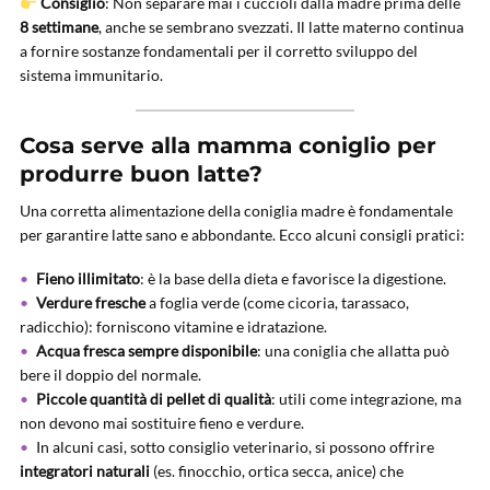
Consiglio
: Non separare mai i cuccioli dalla madre prima delle
8 settimane
, anche se sembrano svezzati. Il latte materno continua
a fornire sostanze fondamentali per il corretto sviluppo del
sistema immunitario.
Cosa serve alla mamma coniglio per
produrre buon latte?
Una corretta alimentazione della coniglia madre è fondamentale
per garantire latte sano e abbondante. Ecco alcuni consigli pratici:
Fieno illimitato
: è la base della dieta e favorisce la digestione.
Verdure fresche
a foglia verde (come cicoria, tarassaco,
radicchio): forniscono vitamine e idratazione.
Acqua fresca sempre disponibile
: una coniglia che allatta può
bere il doppio del normale.
Piccole quantità di pellet di qualità
: utili come integrazione, ma
non devono mai sostituire fieno e verdure.
In alcuni casi, sotto consiglio veterinario, si possono offrire
integratori naturali
(es. finocchio, ortica secca, anice) che