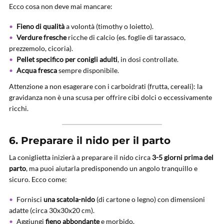
Ecco cosa non deve mai mancare:
Fieno di qualità
a volontà (timothy o loietto).
Verdure fresche
ricche di calcio (es. foglie di tarassaco,
prezzemolo, cicoria).
Pellet specifico per conigli adulti
, in dosi controllate.
Acqua fresca
sempre disponibile.
Attenzione a non esagerare con i carboidrati (frutta, cereali): la
gravidanza non è una scusa per offrire cibi dolci o eccessivamente
ricchi.
6. Preparare il nido per il parto
La coniglietta inizierà a preparare il nido circa
3-5 giorni prima del
parto
, ma puoi aiutarla predisponendo un angolo tranquillo e
sicuro. Ecco come:
Fornisci
una scatola-nido
(di cartone o legno) con dimensioni
adatte (circa 30x30x20 cm).
Aggiungi
fieno abbondante
e morbido.