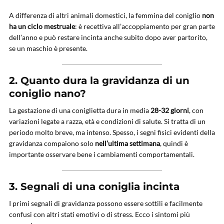
A differenza di altri animali domestici, la femmina del coniglio
non
ha un ciclo mestruale
: è recettiva all’accoppiamento per gran parte
dell’anno e può restare incinta anche subito dopo aver partorito,
se un maschio è presente.
2. Quanto dura la gravidanza di un
coniglio nano?
La gestazione di una coniglietta dura in media
28-32 giorni
, con
variazioni legate a razza, età e condizioni di salute. Si tratta di un
periodo molto breve, ma intenso. Spesso, i segni fisici evidenti della
gravidanza compaiono solo
nell’ultima settimana
, quindi è
importante osservare bene i cambiamenti comportamentali.
3. Segnali di una coniglia incinta
I primi segnali di gravidanza possono essere sottili e facilmente
confusi con altri stati emotivi o di stress. Ecco i sintomi più