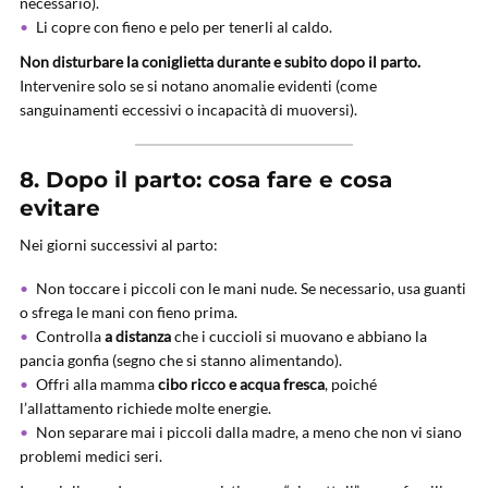
necessario).
Li copre con fieno e pelo per tenerli al caldo.
Non disturbare la coniglietta durante e subito dopo il parto.
Intervenire solo se si notano anomalie evidenti (come
sanguinamenti eccessivi o incapacità di muoversi).
8. Dopo il parto: cosa fare e cosa
evitare
Nei giorni successivi al parto:
Non toccare i piccoli con le mani nude. Se necessario, usa guanti
o sfrega le mani con fieno prima.
Controlla
a distanza
che i cuccioli si muovano e abbiano la
pancia gonfia (segno che si stanno alimentando).
Offri alla mamma
cibo ricco e acqua fresca
, poiché
l’allattamento richiede molte energie.
Non separare mai i piccoli dalla madre, a meno che non vi siano
problemi medici seri.