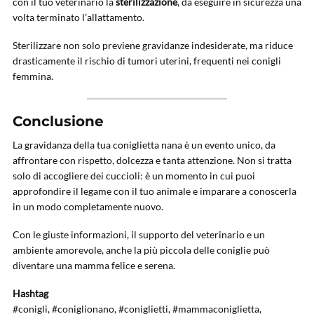
con il tuo veterinario la
sterilizzazione
, da eseguire in sicurezza una
volta terminato l’allattamento.
Sterilizzare non solo previene gravidanze indesiderate, ma riduce
drasticamente il rischio di tumori uterini, frequenti nei conigli
femmina.
Conclusione
La gravidanza della tua coniglietta nana è un evento unico, da
affrontare con rispetto, dolcezza e tanta attenzione. Non si tratta
solo di accogliere dei cuccioli: è un momento in cui puoi
approfondire il legame con il tuo animale e imparare a conoscerla
in un modo completamente nuovo.
Con le giuste informazioni, il supporto del veterinario e un
ambiente amorevole, anche la più piccola delle coniglie può
diventare una mamma felice e serena.
Hashtag
#conigli, #coniglionano, #coniglietti, #mammaconiglietta,