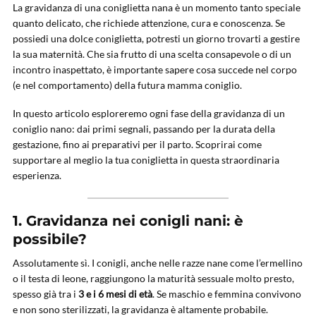
La gravidanza di una coniglietta nana è un momento tanto speciale
quanto delicato, che richiede attenzione, cura e conoscenza. Se
possiedi una dolce coniglietta, potresti un giorno trovarti a gestire
la sua maternità. Che sia frutto di una scelta consapevole o di un
incontro inaspettato, è importante sapere cosa succede nel corpo
(e nel comportamento) della futura mamma coniglio.
In questo articolo esploreremo ogni fase della gravidanza di un
coniglio nano: dai primi segnali, passando per la durata della
gestazione, fino ai preparativi per il parto. Scoprirai come
supportare al meglio la tua coniglietta in questa straordinaria
esperienza.
1. Gravidanza nei conigli nani: è
possibile?
Assolutamente sì. I conigli, anche nelle razze nane come l’ermellino
o il testa di leone, raggiungono la maturità sessuale molto presto,
spesso già tra i
3 e i 6 mesi di età
. Se maschio e femmina convivono
e non sono sterilizzati, la gravidanza è altamente probabile.