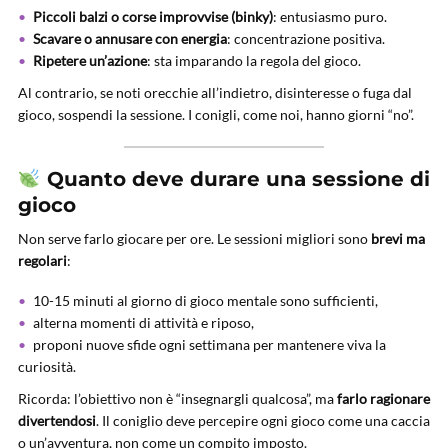
Piccoli balzi o corse improvvise (binky)
: entusiasmo puro.
Scavare o annusare con energia
: concentrazione positiva.
Ripetere un’azione
: sta imparando la regola del gioco.
Al contrario, se noti orecchie all’indietro, disinteresse o fuga dal
gioco, sospendi la sessione. I conigli, come noi, hanno giorni “no”.
Quanto deve durare una sessione di
gioco
Non serve farlo giocare per ore. Le sessioni migliori sono
brevi ma
regolari
:
10-15 minuti al giorno di gioco mentale sono sufficienti,
alterna momenti di attività e riposo,
proponi nuove sfide ogni settimana per mantenere viva la
curiosità.
Ricorda: l’obiettivo non è “insegnargli qualcosa”, ma
farlo ragionare
divertendosi
. Il coniglio deve percepire ogni gioco come una caccia
o un’avventura, non come un compito imposto.