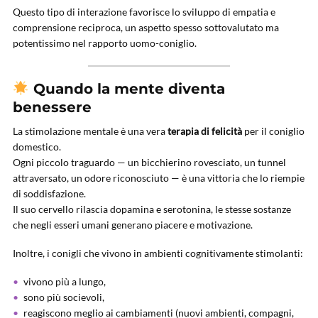
Questo tipo di interazione favorisce lo sviluppo di empatia e
comprensione reciproca, un aspetto spesso sottovalutato ma
potentissimo nel rapporto uomo-coniglio.
Quando la mente diventa
benessere
La stimolazione mentale è una vera
terapia di felicità
per il coniglio
domestico.
Ogni piccolo traguardo — un bicchierino rovesciato, un tunnel
attraversato, un odore riconosciuto — è una vittoria che lo riempie
di soddisfazione.
Il suo cervello rilascia dopamina e serotonina, le stesse sostanze
che negli esseri umani generano piacere e motivazione.
Inoltre, i conigli che vivono in ambienti cognitivamente stimolanti:
vivono più a lungo,
sono più socievoli,
reagiscono meglio ai cambiamenti (nuovi ambienti, compagni,