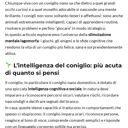
Chiunque viva con un coniglio nano sa che dietro a quei grandi
occhi curiosi e a quel musetto adorabile si nasconde una mente
brillante. I conigli non sono soltanto teneri e affettuosi: sono anche
animali estremamente intelligenti, capaci di apprendere routine,
risolvere problemi e perfino “giocare” in modo strategico.
In questo articolo esploreremo l’universo della
stimolazione
mentale lagomorfa
: i giochi, gli enigmi e le sfide cognitive che
rendono la vita di un coniglio più felice, sana e sorprendentemente
attiva.
L’intelligenza del coniglio: più acuta
di quanto si pensi
Il coniglio, in particolare il coniglio nano domestico, è dotato di
una spiccata
intelligenza cognitiva e sociale
. In natura deve
imparare a riconoscere percorsi sicuri, valutare rischi, ricordare
nascondigli e decifrare segnali del branco.
In casa, queste stesse capacità si traducono in comportamenti che
spesso ci stupiscono: il coniglio impara orari, riconosce persone,
reagisce al tono di voce, comprende comandi semplici e risponde
con un linguaggio corporeo sottile ma preciso.