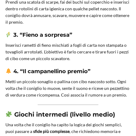
Prendi una scatola di scarpe, fai dei buchi sul coperchio e inserisci
dentro rotolini di carta igienica con qualche pellet nascosto. Il
coniglio dovrà annusare, scavare, muovere e capire come ottenere
il premio.
3. “Fieno a sorpresa”
Inserisci rametti di fieno mischiati a fogli di carta non stampata o
tovaglioli arrotolati. L’obiettivo è farlo cercare e tirare fuori i pezzi
di cibo come un piccolo scavatore.
4. “Il campanellino premio”
Metti un piccolo sonaglio o pallina con cibo nascosto sotto. Ogni
volta che il coniglio lo muove, sente il suono e riceve un pezzettino
di verdura come ricompensa. Così associa il rumore a un premio.
Giochi intermedi (livello medio)
Una volta che il coniglio ha capito la logica dei giochi semplici,
puoi passare a
sfide più complesse
, che richiedono memoria e