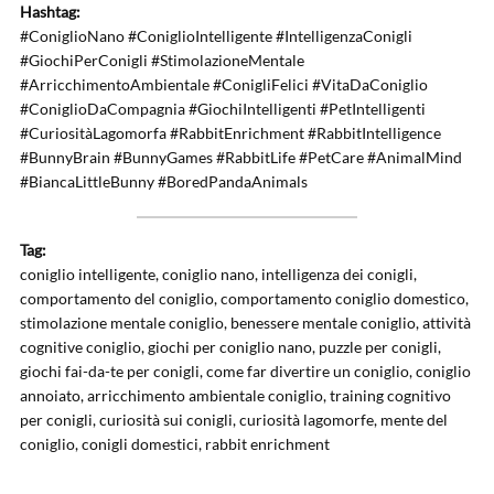
Hashtag:
#ConiglioNano #ConiglioIntelligente #IntelligenzaConigli
#GiochiPerConigli #StimolazioneMentale
#ArricchimentoAmbientale #ConigliFelici #VitaDaConiglio
#ConiglioDaCompagnia #GiochiIntelligenti #PetIntelligenti
#CuriositàLagomorfa #RabbitEnrichment #RabbitIntelligence
#BunnyBrain #BunnyGames #RabbitLife #PetCare #AnimalMind
#BiancaLittleBunny #BoredPandaAnimals
Tag:
coniglio intelligente, coniglio nano, intelligenza dei conigli,
comportamento del coniglio, comportamento coniglio domestico,
stimolazione mentale coniglio, benessere mentale coniglio, attività
cognitive coniglio, giochi per coniglio nano, puzzle per conigli,
giochi fai-da-te per conigli, come far divertire un coniglio, coniglio
annoiato, arricchimento ambientale coniglio, training cognitivo
per conigli, curiosità sui conigli, curiosità lagomorfe, mente del
coniglio, conigli domestici, rabbit enrichment