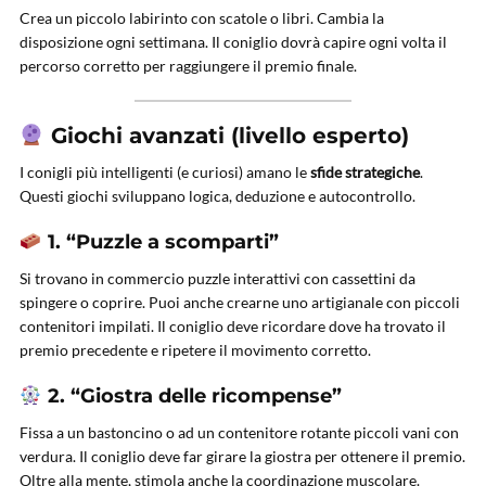
Crea un piccolo labirinto con scatole o libri. Cambia la
disposizione ogni settimana. Il coniglio dovrà capire ogni volta il
percorso corretto per raggiungere il premio finale.
Giochi avanzati (livello esperto)
I conigli più intelligenti (e curiosi) amano le
sfide strategiche
.
Questi giochi sviluppano logica, deduzione e autocontrollo.
1. “Puzzle a scomparti”
Si trovano in commercio puzzle interattivi con cassettini da
spingere o coprire. Puoi anche crearne uno artigianale con piccoli
contenitori impilati. Il coniglio deve ricordare dove ha trovato il
premio precedente e ripetere il movimento corretto.
2. “Giostra delle ricompense”
Fissa a un bastoncino o ad un contenitore rotante piccoli vani con
verdura. Il coniglio deve far girare la giostra per ottenere il premio.
Oltre alla mente, stimola anche la coordinazione muscolare.