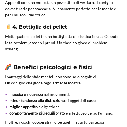
Appendi con una molletta un pezzettino di verdura. Il coniglio
dovrà tirarla per staccarla. Allenamento perfetto per la mente e
per i muscoli del collo!
4. Bottiglia dei pellet
Metti qualche pellet in una bottiglietta di plastica forata. Quando
la fa rotolare, escono i premi. Un classico gioco di problem
solving!
Benefici psicologici e fisici
I vantaggi delle sfide mentali non sono solo cognitivi.
Un coniglio che gioca regolarmente mostra:
maggiore sicurezza
nei movimenti;
minor tendenza alla distruzione
di oggetti di casa;
miglior appetito
e digestione;
comportamento più equilibrato
e affettuoso verso l’umano.
Inoltre, i giochi cooperativi (cioè quelli in cui tu partecipi