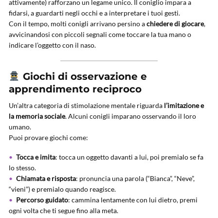
attivamente) rafforzano un legame unico. Il coniglio impara a
fidarsi, a guardarti negli occhi e a interpretare i tuoi gesti.
Con il tempo, molti conigli arrivano persino a
chiedere di giocare
,
avvicinandosi con piccoli segnali come toccare la tua mano o
indicare l’oggetto con il naso.
Giochi di osservazione e
apprendimento reciproco
Un’altra categoria di stimolazione mentale riguarda
l’imitazione e
la memoria sociale
. Alcuni conigli imparano osservando il loro
umano.
Puoi provare giochi come:
Tocca e imita
: tocca un oggetto davanti a lui, poi premialo se fa
lo stesso.
Chiamata e risposta
: pronuncia una parola (“Bianca”, “Neve”,
“vieni”) e premialo quando reagisce.
Percorso guidato
: cammina lentamente con lui dietro, premi
ogni volta che ti segue fino alla meta.