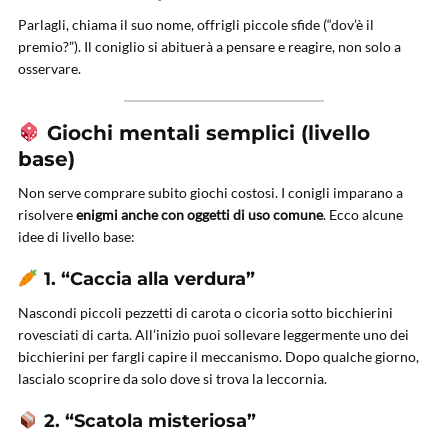
Parlagli, chiama il suo nome, offrigli piccole sfide (“dov’è il
premio?”). Il coniglio si abituerà a pensare e reagire, non solo a
osservare.
Giochi mentali semplici (livello
base)
Non serve comprare subito giochi costosi. I conigli imparano a
risolvere
enigmi anche con oggetti di uso comune
. Ecco alcune
idee di livello base:
1. “Caccia alla verdura”
Nascondi piccoli pezzetti di carota o cicoria sotto bicchierini
rovesciati di carta. All’inizio puoi sollevare leggermente uno dei
bicchierini per fargli capire il meccanismo. Dopo qualche giorno,
lascialo scoprire da solo dove si trova la leccornia.
2. “Scatola misteriosa”