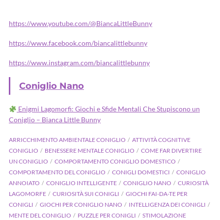
https://www.youtube.com/@BiancaLittleBunny
https://www.facebook.com/biancalittlebunny
https://www.instagram.com/biancalittlebunny
Coniglio Nano
Enigmi Lagomorfi: Giochi e Sfide Mentali Che Stupiscono un
Coniglio – Bianca Little Bunny
ARRICCHIMENTO AMBIENTALE CONIGLIO
ATTIVITÀ COGNITIVE
CONIGLIO
BENESSERE MENTALE CONIGLIO
COME FAR DIVERTIRE
UN CONIGLIO
COMPORTAMENTO CONIGLIO DOMESTICO
COMPORTAMENTO DEL CONIGLIO
CONIGLI DOMESTICI
CONIGLIO
ANNOIATO
CONIGLIO INTELLIGENTE
CONIGLIO NANO
CURIOSITÀ
LAGOMORFE
CURIOSITÀ SUI CONIGLI
GIOCHI FAI-DA-TE PER
CONIGLI
GIOCHI PER CONIGLIO NANO
INTELLIGENZA DEI CONIGLI
MENTE DEL CONIGLIO
PUZZLE PER CONIGLI
STIMOLAZIONE