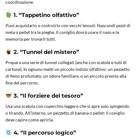
coordinazione.
1. “Tappetino olfattivo”
Puoi acquistarlo o costruirlo con vecchi tessuti. Nascondi pezzi di
mela o pellet tra le pieghe. Il coniglio dovrà usare il naso e la
memoria per trovarli tutti.
2. “Tunnel del mistero”
Prepara una serie di tunnel collegati (anche con scatole e tubi di
cartone). In ognuno metti un piccolo indizio olfattivo: un pezzetto
di fieno profumato, un odore familiare, o un piccolo premio alla
fine del percorso.
3. “Il forziere del tesoro”
Usa una scatola con coperchio leggero che si apre solo spingendo
o tirando. All’interno, un pezzetto di banana o pellet: il coniglio
deve capire come aprirla.
4. “Il percorso logico”