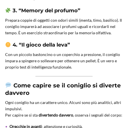
3. “Memory del profumo”
Prepara coppie di oggetti con odori simili (menta, timo, basilico). Il
coniglio imparerà ad associare i profumi uguali e ricordarli nel
tempo. È un esercizio straordinario per la memoria olfattiva.
4. “Il gioco della leva”
Con un piccolo bastoncino o un coperchio a pressione, il coniglio
impara a spingere o sollevare per ottenere un pellet. È un vero e
proprio test di intelligenza funzionale.
Come capire se il coniglio si diverte
davvero
Ogni coniglio ha un carattere unico. Alcuni sono più analitici, altri
impulsivi.
Per capire se si sta
divertendo davvero
, osserva i segnali del corpo:
Orecchie in avanti
: attenzione e curiosità.