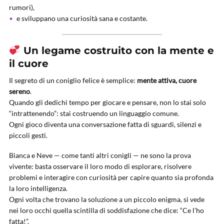
rumori),
e sviluppano una curiosità sana e costante.
Un legame costruito con la mente e
il cuore
Il segreto di un coniglio felice è semplice:
mente attiva, cuore
sereno
.
Quando gli dedichi tempo per giocare e pensare, non lo stai solo
“intrattenendo”: stai costruendo un linguaggio comune.
Ogni gioco diventa una conversazione fatta di sguardi, silenzi e
piccoli gesti.
Bianca e Neve — come tanti altri conigli — ne sono la prova
vivente: basta osservare il loro modo di esplorare, risolvere
problemi e interagire con curiosità per capire quanto sia profonda
la loro intelligenza.
Ogni volta che trovano la soluzione a un piccolo enigma, si vede
nei loro occhi quella scintilla di soddisfazione che dice: “Ce l’ho
fatta!”.