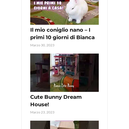
Il mio coniglio nano – I
primi 10 giorni di Bianca
Marzo 30, 2023
Cute Bunny Dream
House!
Marzo 23, 2023