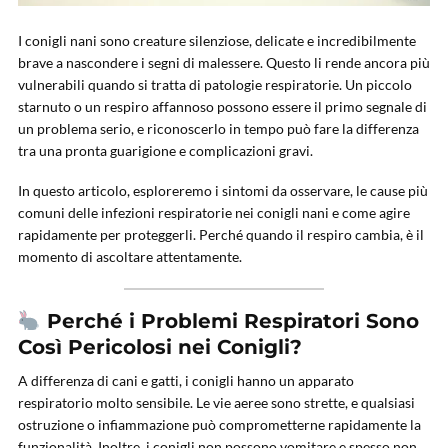
I conigli nani sono creature silenziose, delicate e incredibilmente
brave a nascondere i segni di malessere. Questo li rende ancora più
vulnerabili quando si tratta di patologie respiratorie. Un piccolo
starnuto o un respiro affannoso possono essere il primo segnale di
un problema serio, e riconoscerlo in tempo può fare la differenza
tra una pronta guarigione e complicazioni gravi.
In questo articolo, esploreremo i sintomi da osservare, le cause più
comuni delle infezioni respiratorie nei conigli nani e come agire
rapidamente per proteggerli. Perché quando il respiro cambia, è il
momento di ascoltare attentamente.
Perché i Problemi Respiratori Sono
Così Pericolosi nei Conigli?
A differenza di cani e gatti, i conigli hanno un apparato
respiratorio molto sensibile. Le vie aeree sono strette, e qualsiasi
ostruzione o infiammazione può comprometterne rapidamente la
funzionalità. Inoltre, i conigli non possono vomitare e spesso non