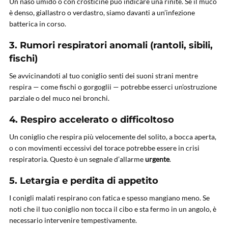
Un naso umido o con crosticine può indicare una rinite. Se il muco
è denso, giallastro o verdastro, siamo davanti a un’infezione
batterica in corso.
3.
Rumori respiratori anomali (rantoli, sibili,
fischi)
Se avvicinandoti al tuo coniglio senti dei suoni strani mentre
respira — come fischi o gorgoglii — potrebbe esserci un’ostruzione
parziale o del muco nei bronchi.
4.
Respiro accelerato o difficoltoso
Un coniglio che respira più velocemente del solito, a bocca aperta,
o con movimenti eccessivi del torace potrebbe essere in crisi
respiratoria. Questo è un segnale d’allarme
urgente
.
5.
Letargia e perdita di appetito
I conigli malati respirano con fatica e spesso mangiano meno. Se
noti che il tuo coniglio non tocca il cibo e sta fermo in un angolo, è
necessario intervenire tempestivamente.