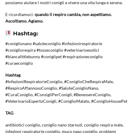
possiamo aiutare i nostri conigli a vivere una vita lunga e serena.
E ricordiamoci:
quando il respiro cambia, non aspettiamo.
Ascoltiamo. Agiamo.
Hashtag:
#coniglionano #saluteconiglio #infezionirespiratorie
#conigliorespira #tosseconiglio #veterinarioesotici
#biancalittlebunny #coniglipet #respirazioneconiglio
#curaeconiglio
Hashtag
#InfezioniRespiratorieConiglio, #ConiglioCheRespiraMale,
#RespiroAffannosoConiglio, #SaluteConiglioNano,
#CuraConiglio, #ConsigliPerConigli, #BenessereConiglio,
#VeterinarioEspertoConigli, #ConiglioMalato, #ConiglioHousePet
TAG
antibiotici coniglio, coniglio nano starnuti, coniglio respira male,
infezioni respiratorie coniglio, muco naso coniglio, problemi