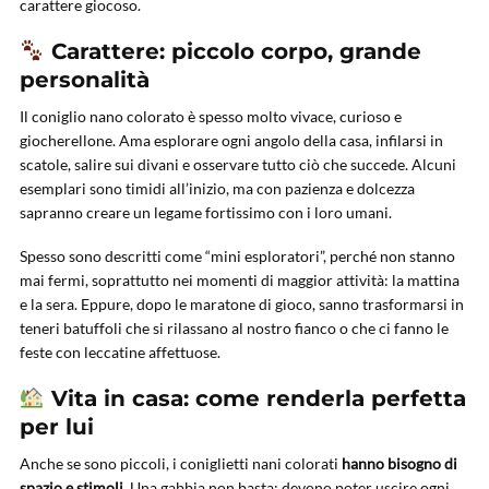
carattere giocoso.
Carattere: piccolo corpo, grande
personalità
Il coniglio nano colorato è spesso molto vivace, curioso e
giocherellone. Ama esplorare ogni angolo della casa, infilarsi in
scatole, salire sui divani e osservare tutto ciò che succede. Alcuni
esemplari sono timidi all’inizio, ma con pazienza e dolcezza
sapranno creare un legame fortissimo con i loro umani.
Spesso sono descritti come “mini esploratori”, perché non stanno
mai fermi, soprattutto nei momenti di maggior attività: la mattina
e la sera. Eppure, dopo le maratone di gioco, sanno trasformarsi in
teneri batuffoli che si rilassano al nostro fianco o che ci fanno le
feste con leccatine affettuose.
Vita in casa: come renderla perfetta
per lui
Anche se sono piccoli, i coniglietti nani colorati
hanno bisogno di
spazio e stimoli
. Una gabbia non basta: devono poter uscire ogni