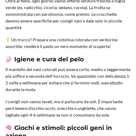
Oltre al fieno, ogni giorno vanno offerte verdure fresche a foglia
verde (es. radicchio, cicoria, sedano, rucola). La frutta va
somministrata con parsimonia, come premio. Le crocchette
devono essere specifiche per conigli nani e date solo in piccole
quantità.
Un trucco? Prepara una ciotolina colorata con verdurine
assortite: renderà il pasto un vero momento di scoperta!
Igiene e cura del pelo
Il mantello dei nani colorati può essere corto, medio o leggermente
più soffice a seconda dell’incrocio. Va spazzolato con delicatezza 1-
2 volte a settimana per evitare che si formino nodi, soprattutto
durante la muta.
I conigli non vanno lavati, ma si puliscono da soli. È importante
però tenere d’occhio occhi, orecchie e unghiette, che vanno
tagliate ogni 4-6 settimane se non si consumano da sole.
Giochi e stimoli: piccoli geni in
azione