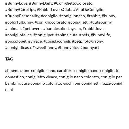
#BunnyLove, #BunnyDaily, #ConigliettoColorato,
#BunnyCareTips, #RabbitLoversClub, #VitaDaConiglio,
#BunnyPersonality, #coniglio, #coniglionano, #rabbit, #bunny,
#colorfulbunny, #conigliocolorato, #coniglietti, #cutebunny,
#animali, #petlovers, #bunniesofinstagram, #rabbitlove,
#conigliofelice, #coniglipet, #animalcute, #pets, #bunnylife,
#piccolopet, #vivace, #cosedaconigli, #petphotography,
#coniglidicasa, #sweetbunny, #bunnypics, #bunnyart
TAG
alimentazione coniglio nano, carattere coniglio nano, coniglietto
domestico, coniglietto vivace, coniglio nano colorato, coniglio per
bambini, cura coniglio colorato, giochi per coniglietti, razze conigli
nani