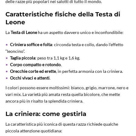
delle razze più popolari nei salotti di tutto il mondo.
Caratteristiche fisiche della Testa di
Leone
La
Testa di Leone
ha un aspetto davvero unico e inconfondibile:
Criniera soffice e folta
: circonda testa e collo, dando l’effetto
“leoncino”.
Taglia piccola
: peso tra 1,1 kg e 1,6 kg.
Corpo compatto e rotondo
.
Orecchie corte ed erette
, in perfetta armonia con la criniera.
Occhi vivaci e attenti
.
I colori possono essere moltissimi: bianco, grigio, marrone, nero e
vari mix. La varietà più amata resta quella bicolore, che mette
ancora più in risalto la splendida criniera.
La criniera: come gestirla
La caratteristica più iconica di questa razza richiede qualche
piccola attenzione quotidiana: