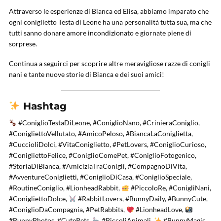
Attraverso le esperienze di Bianca ed Elisa, abbiamo imparato che
ogni coniglietto Testa di Leone ha una personalità tutta sua, ma che
tutti sanno donare amore incondizionato e giornate piene di
sorprese.
Continua a seguirci per scoprire altre meravigliose razze di conigli
nani e tante nuove storie di Bianca e dei suoi amici!
Hashtag
#ConiglioTestaDiLeone, #ConiglioNano, #CrinieraConiglio,
#ConigliettoVellutato, #AmicoPeloso, #BiancaLaConiglietta,
#CuccioliDolci, #VitaConiglietto, #PetLovers, #ConiglioCurioso,
#ConigliettoFelice, #ConiglioComePet, #ConiglioFotogenico,
#StoriaDiBianca, #AmiciziaTraConigli, #CompagnoDiVita,
#AvventureConiglietti, #ConiglioDiCasa, #ConiglioSpeciale,
#RoutineConiglio, #LionheadRabbit,
#PiccoloRe, #ConigliNani,
#ConigliettoDolce,
#RabbitLovers, #BunnyDaily, #BunnyCute,
#ConiglioDaCompagnia, #PetRabbits,
#LionheadLove,
#BunnyPhotos, #CutePets,
#PiccoliAnimali,
#BunnyMagic