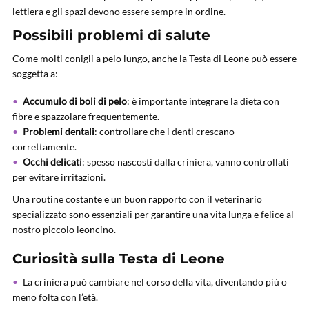
lettiera e gli spazi devono essere sempre in ordine.
Possibili problemi di salute
Come molti conigli a pelo lungo, anche la Testa di Leone può essere
soggetta a:
Accumulo di boli di pelo
: è importante integrare la dieta con
fibre e spazzolare frequentemente.
Problemi dentali
: controllare che i denti crescano
correttamente.
Occhi delicati
: spesso nascosti dalla criniera, vanno controllati
per evitare irritazioni.
Una routine costante e un buon rapporto con il veterinario
specializzato sono essenziali per garantire una vita lunga e felice al
nostro piccolo leoncino.
Curiosità sulla Testa di Leone
La criniera può cambiare nel corso della vita, diventando più o
meno folta con l’età.