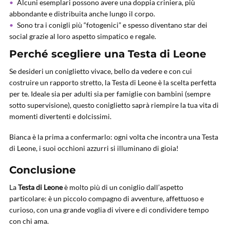
Alcuni esemplari possono avere una doppia criniera, più
abbondante e distribuita anche lungo il corpo.
Sono tra i conigli più “fotogenici” e spesso diventano star dei
social grazie al loro aspetto simpatico e regale.
Perché scegliere una Testa di Leone
Se desideri un coniglietto vivace, bello da vedere e con cui
costruire un rapporto stretto, la Testa di Leone è la scelta perfetta
per te. Ideale sia per adulti sia per famiglie con bambini (sempre
sotto supervisione), questo coniglietto saprà riempire la tua vita di
momenti divertenti e dolcissimi.
Bianca è la prima a confermarlo: ogni volta che incontra una Testa
di Leone, i suoi occhioni azzurri si illuminano di gioia!
Conclusione
La
Testa di Leone
è molto più di un coniglio dall’aspetto
particolare: è un piccolo compagno di avventure, affettuoso e
curioso, con una grande voglia di vivere e di condividere tempo
con chi ama.