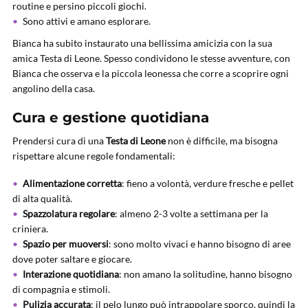
routine e persino piccoli giochi.
Sono attivi e amano esplorare.
Bianca ha subito instaurato una bellissima amicizia con la sua
amica Testa di Leone. Spesso condividono le stesse avventure, con
Bianca che osserva e la piccola leonessa che corre a scoprire ogni
angolino della casa.
Cura e gestione quotidiana
Prendersi cura di una
Testa di Leone
non è difficile, ma bisogna
rispettare alcune regole fondamentali:
Alimentazione corretta
: fieno a volontà, verdure fresche e pellet
di alta qualità.
Spazzolatura regolare
: almeno 2-3 volte a settimana per la
criniera.
Spazio per muoversi
: sono molto vivaci e hanno bisogno di aree
dove poter saltare e giocare.
Interazione quotidiana
: non amano la solitudine, hanno bisogno
di compagnia e stimoli.
Pulizia accurata
: il pelo lungo può intrappolare sporco, quindi la