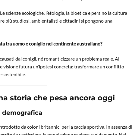
 scienze ecologiche, l’etologia, la bioetica e persino la cultura
e più studiosi, ambientalisti e cittadini si pongono una
ta tra uomo e coniglio nel continente australiano?
causati dai conigli, né romanticizzare un problema reale. Al
e visione futura un’ipotesi concreta: trasformare un conflitto
 sostenibile.
: una storia che pesa ancora oggi
ne demografica
introdotto da coloni britannici per la caccia sportiva. In assenza di
 territorio vastissimo, la popolazione esplose rapidamente. Nel