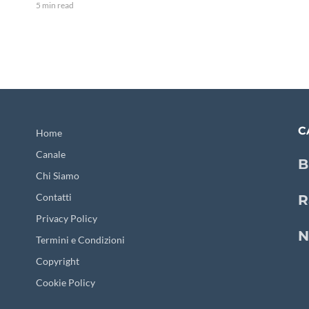
5 min read
C
Home
Canale
B
Chi Siamo
Contatti
R
Privacy Policy
N
Termini e Condizioni
Copyright
Cookie Policy