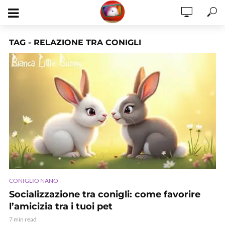
TAG - RELAZIONE TRA CONIGLI
CONIGLIO NANO
Socializzazione tra conigli: come favorire
l’amicizia tra i tuoi pet
7 min read