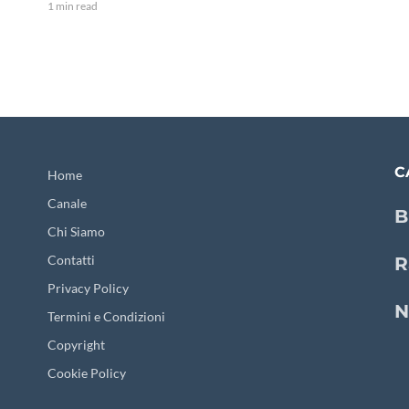
1 min read
C
Home
Canale
B
Chi Siamo
Contatti
R
Privacy Policy
N
Termini e Condizioni
Copyright
Cookie Policy