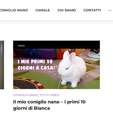
CONIGLIO NANO
CANALE
CHI SIAMO
CONTATTI
···
VIDEO
,
CONIGLIO NANO
TUTTI I VIDEO
Il mio coniglio nano – I primi 10
giorni di Bianca