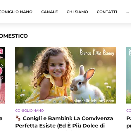
CONIGLIO NANO
CANALE
CHI SIAMO
CONTATTI
···
DOMESTICO
CONIGLIO NANO
CO
a
Conigli e Bambini: La Convivenza
P
Perfetta Esiste (Ed È Più Dolce di
p