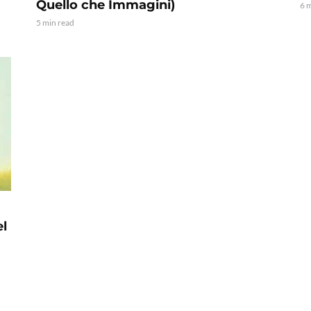
Quello che Immagini)
6 
5 min read
el