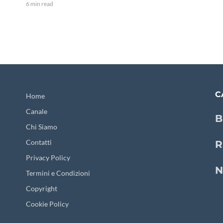
6 min read
C
Home
Canale
B
Chi Siamo
Contatti
R
Privacy Policy
N
Termini e Condizioni
Copyright
Cookie Policy